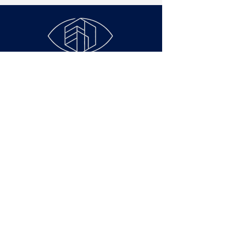
Faculdade de Ciências
Econômicas - Rua São
Francisco Xavier, 524,
Maracanã, Rio de
Janeiro – RJ – Cep
20550-900