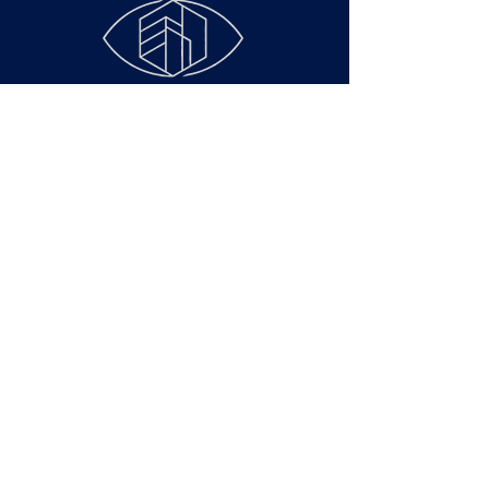
Faculdade de Ciências
Econômicas - Rua São
Francisco Xavier, 524,
Maracanã, Rio de
Janeiro – RJ – Cep
20550-900
Área de Membros