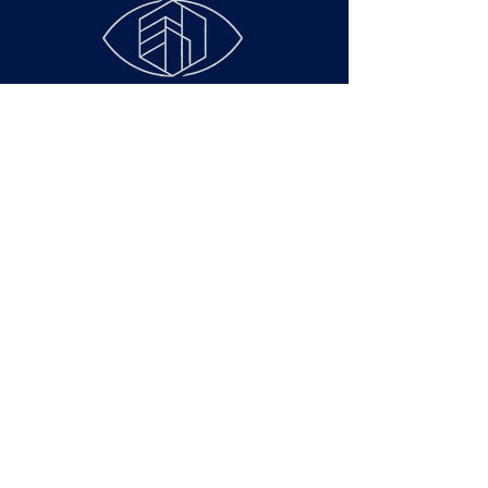
Faculdade de Ciências
Econômicas - Rua São
Francisco Xavier, 524,
Maracanã, Rio de
Janeiro – RJ – Cep
20550-900
Área de Membros