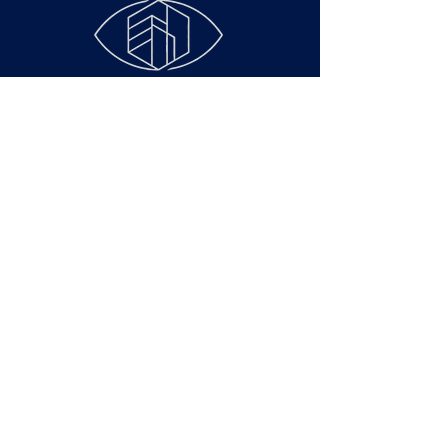
Faculdade de Ciências
Econômicas - Rua São
Francisco Xavier, 524,
Maracanã, Rio de
Janeiro – RJ – Cep
20550-900
Área de Membros