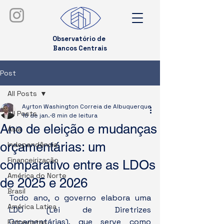
Observatório de
Bancos Centrais
Post
All Posts
Ayrton Washington Correia de Albuquerque
All Posts
16 de jan.
8 min de leitura
Ano de eleição e mudanças
Ásia
orçamentárias: um
Independência
Financeirização
comparativo entre as LDOs
América do Norte
de 2025 e 2026
Brasil
Todo ano, o governo elabora uma 
América Latina
LDO (Lei de Diretrizes 
Orçamentárias), que serve como 
Entrevistas