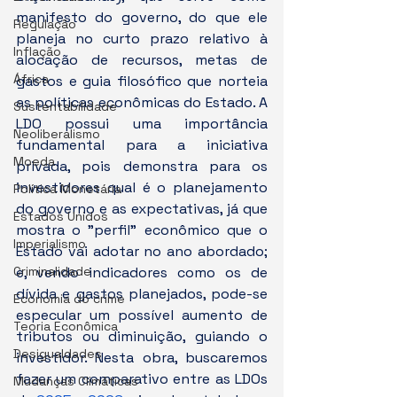
manifesto do governo, do que ele 
Regulação
planeja no curto prazo relativo à 
Inflação
alocação de recursos, metas de 
África
gastos e guia filosófico que norteia 
as políticas econômicas do Estado. A 
Sustentabilidade
LDO possui uma importância 
Neoliberalismo
fundamental para a iniciativa 
Moeda
privada, pois demonstra para os 
investidores qual é o planejamento 
Política Monetária
do governo e as expectativas, já que 
Estados Unidos
mostra o "perfil" econômico que o 
Imperialismo
Estado vai adotar no ano abordado; 
Criminalidade
e, vendo indicadores como os de 
dívida e gastos planejados, pode-se 
Economia do crime
especular um possível aumento de 
Teoria Econômica
tributos ou diminuição, guiando o 
Desigualdades
investidor. Nesta obra, buscaremos 
fazer um comparativo entre as LDOs 
Mudanças Climáticas