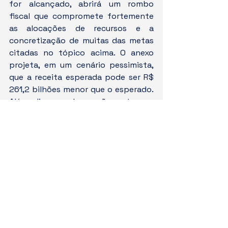
for alcançado, abrirá um rombo 
fiscal que compromete fortemente 
as alocações de recursos e a 
concretização de muitas das metas 
citadas no tópico acima. O anexo 
projeta, em um cenário pessimista, 
que a receita esperada pode ser R$ 
261,2 bilhões menor que o esperado. 
Além disso, embora não entre no 
cálculo do resultado primário, os 
saldos dos débitos judiciais, os 
precatórios, ainda são relevantes 
para o planejamento, já que somam 
bilhões em riscos teóricos.
Detalhes
Na LDO de 2026, um momento que 
demonstra a busca minuciosa do 