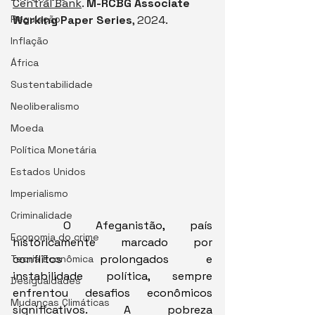
Central Bank
. 
M-RCBG Associate 
Regulação
Working Paper Series
, 2024. 
Inflação
África
Sustentabilidade
Neoliberalismo
Moeda
Política Monetária
Estados Unidos
Imperialismo
Criminalidade
	O Afeganistão, país 
Economia do crime
historicamente marcado por 
conflitos prolongados e 
Teoria Econômica
instabilidade política, sempre 
Desigualdades
enfrentou desafios econômicos 
Mudanças Climáticas
significativos. A pobreza 