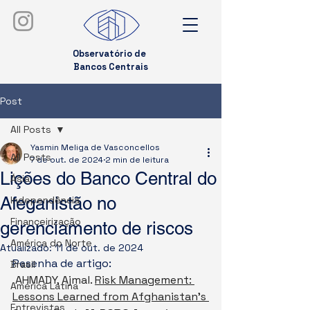
Observatório de
Bancos Centrais
Post
All Posts
Yasmin Meliga de Vasconcellos
All Posts
7 de out. de 2024
2 min de leitura
Lições do Banco Central do
Ásia
Afeganistão no
Independência
Financeirização
gerenciamento de riscos
América do Norte
Atualizado:
11 de out. de 2024
Resenha de artigo: 
Brasil
AHMADY, Ajmal. 
Risk Management: 
América Latina
Lessons Learned from Afghanistan's 
Entrevistas