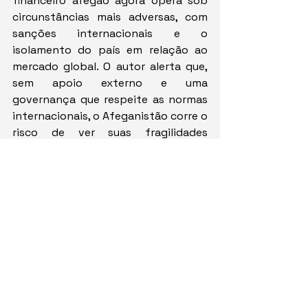
financeiro afegão agora opera sob 
circunstâncias mais adversas, com 
sanções internacionais e o 
isolamento do país em relação ao 
mercado global. O autor alerta que, 
sem apoio externo e uma 
governança que respeite as normas 
internacionais, o Afeganistão corre o 
risco de ver suas fragilidades 
econômicas se aprofundarem ainda 
mais.
Ásia
Prevenção a crimes
Oriente Médio
Afeganistão
Ásia