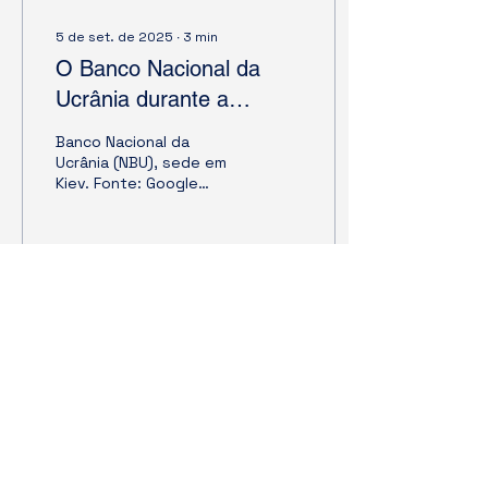
5 de set. de 2025
∙
3
min
O Banco Nacional da
Ucrânia durante a
guerra: avaliação
Banco Nacional da
preliminar de ações e
Ucrânia (NBU), sede em
Kiev. Fonte: Google
efeitos
Imagens O artigo “ The
National Bank of Ukraine
in Time of the War: The...
62
0
5