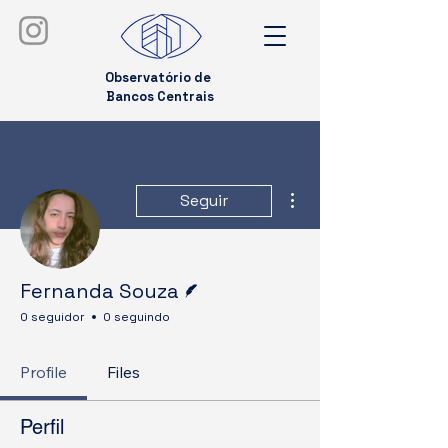
Observatório de
Bancos Centrais
Mais ações
Seguir
Escritor
Fernanda Souza
0 seguidor
0 seguindo
Profile
Files
Perfil