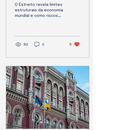
economia global
O Estreito revela limites
estruturais da economia
mundial e como riscos
geopolíticos podem se
transformar em impactos
concretos no cotidiano.
82
0
5