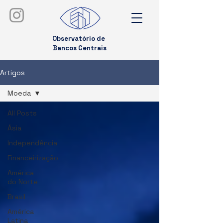
Observatório de
Bancos Centrais
Artigos
Moeda
All Posts
Ásia
Independência
Financeirização
América
do Norte
Brasil
América
Latina