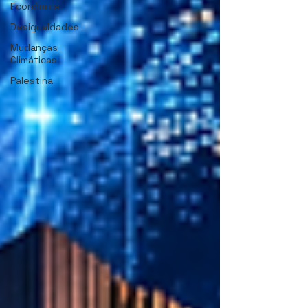
Econômica
Desigualdades
Mudanças
Climáticas
Palestina