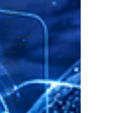
Entrevistas
Regulação
Inflação
África
Sustentabilidade
Neoliberalismo
Moeda
Política
Monetária
Estados
Unidos
Imperialismo
Criminalidade
Economia
do crime
Teoria