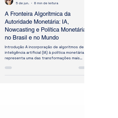
Camila Lareste Gomes da Silva
5 de jun.
8 min de leitura
A Fronteira Algorítmica da
Autoridade Monetária: IA,
Nowcasting e Política Monetária
no Brasil e no Mundo
Introdução A incorporação de algoritmos de
inteligência artificial (IA) à política monetária
representa uma das transformações mais
relevantes da macroeconomia
contemporânea. Diante de elevada
volatilidade, incerteza geopolítica e
aceleração tecnológica, os bancos centrais
recorrem ao Machine Learning (ML) para
aprimorar a capacidade preditiva e a
comunicação com os mercados. A política
monetária exige, sobretudo, a antecipação de