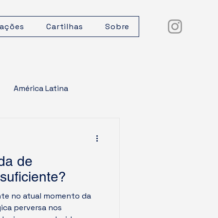
cações
Cartilhas
Sobre
América Latina
alismo
Moeda
da de
ia do crime
suficiente?
te no atual momento da
gica perversa nos