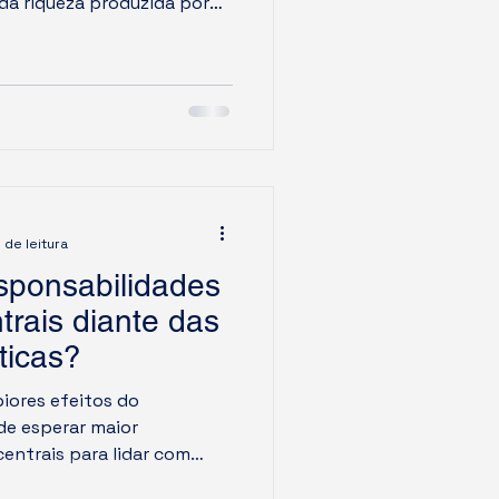
da riqueza produzida por
palmente, da riqueza
l improdutivo. Isto é, o
ma riqueza real, ele gera
passar pela esfera
 de leitura
sponsabilidades
rais diante das
ticas?
iores efeitos do
de esperar maior
ntrais para lidar com