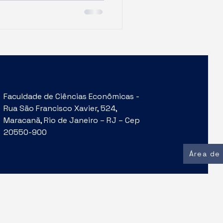
Faculdade de Ciências Econômicas -
Rua São Francisco Xavier, 524,
Maracanã, Rio de Janeiro – RJ – Cep
20550-900
Área de