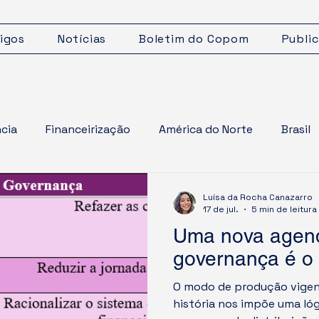
igos
Notícias
Boletim do Copom
Publi
cia
Financeirização
América do Norte
Brasil
Inflação
África
Sustentabilidade
Neoliber
Luísa da Rocha Canazarro
17 de jul.
5 min de leitura
Uma nova agen
os Unidos
Imperialismo
Criminalidade
Econom
governança é o 
O modo de produção vigen
aldades
Mudanças Climáticas
Palestina
história nos impõe uma ló