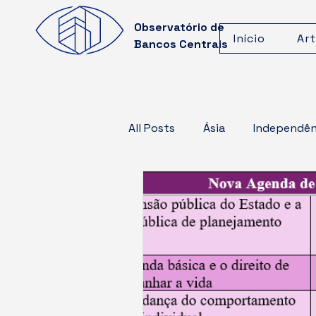
Observatório de
Início
Art
Bancos Centrais
All Posts
Ásia
Independên
Entrevistas
Regulação
Política Monetária
Estad
Teoria Econômica
Desigu