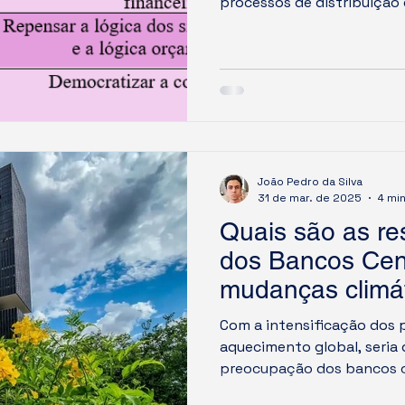
processos de distribuição 
meio do trabalho e, princi
produzida através do capita
capital que não gera nenhu
apenas mais dinheiro sem 
produtiva.
João Pedro da Silva
31 de mar. de 2025
4 min
Quais são as re
dos Bancos Cent
mudanças climá
Com a intensificação dos p
aquecimento global, seria 
preocupação dos bancos ce
tamanho